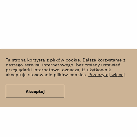
Ta strona korzysta z plików cookie. Dalsze korzystanie z
naszego serwisu internetowego, bez zmiany ustawień
przeglądarki internetowej oznacza, iż użytkownik
akceptuje stosowanie plików cookies.
Przeczytaj więcej
.
Akceptuj